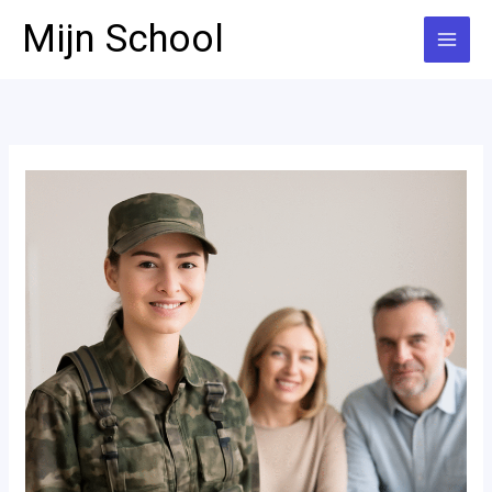
Ga
Mijn School
naar
de
inhoud