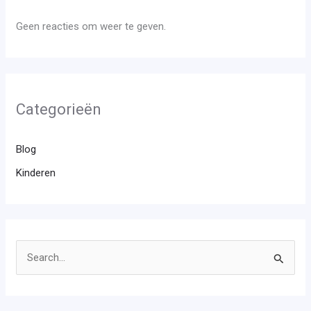
Geen reacties om weer te geven.
Categorieën
Blog
Kinderen
Z
o
e