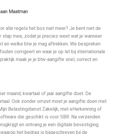
aan Maatman
or alle regels het bos niet meer? Je bent niet de
oor stap mee, zodat je precies weet wat je wanneer
uikt en welke btw je mag aftrekken. We bespreken
outen corrigeert en waar je op let bij internationale
praktijk maak je je btw-aangifte snel, correct en
per maand, kwartaal of jaar aangifte doet. De
taal. Ook zonder omzet moet je aangifte doen met
a Mijn Belastingdienst Zakelijk, met eHerkenning of
esoftware die geschikt is voor SBR. Na verzenden
rugkrijgt en ontvang je een digitale bevestiging.
 waarop het bedrag is bijgeschreven bij de