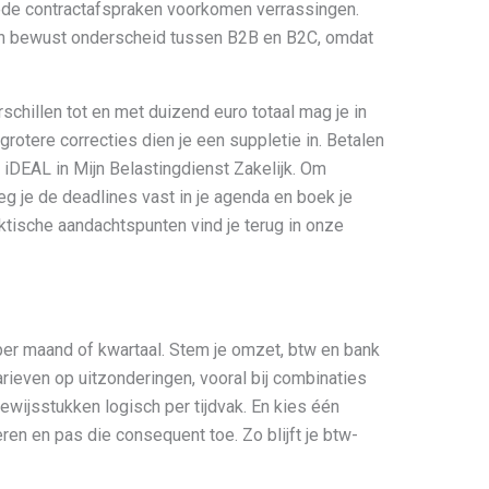
oede contractafspraken voorkomen verrassingen.
ten bewust onderscheid tussen B2B en B2C, omdat
schillen tot en met duizend euro totaal mag je in
rotere correcties dien je een suppletie in. Betalen
 iDEAL in Mijn Belastingdienst Zakelijk. Om
g je de deadlines vast in je agenda en boek je
aktische aandachtspunten vind je terug in onze
er maand of kwartaal. Stem je omzet, btw en bank
tarieven op uitzonderingen, vooral bij combinaties
wijsstukken logisch per tijdvak. En kies één
n en pas die consequent toe. Zo blijft je btw-