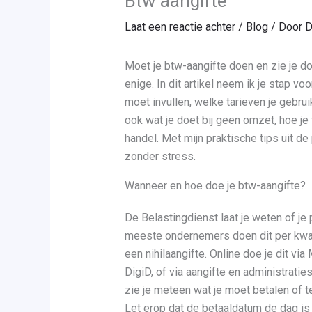
Btw aangifte
Laat een reactie achter
/
Blog
/ Door
D
Moet je btw-aangifte doen en zie je do
enige. In dit artikel neem ik je stap v
moet invullen, welke tarieven je gebr
ook wat je doet bij geen omzet, hoe je f
handel. Met mijn praktische tips uit de 
zonder stress.
Wanneer en hoe doe je btw-aangifte?
De Belastingdienst laat je weten of je 
meeste ondernemers doen dit per kwar
een nihilaangifte. Online doe je dit vi
DigiD, of via aangifte en administrati
zie je meteen wat je moet betalen of te
Let erop dat de betaaldatum de dag is