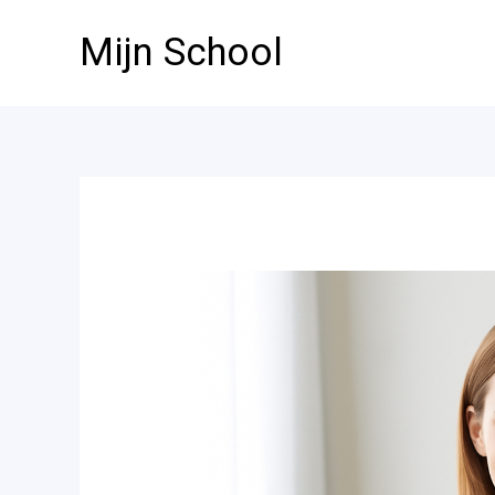
Ga
Mijn School
naar
de
inhoud