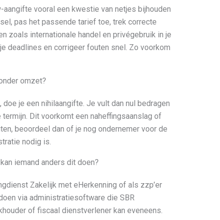
-aangifte vooral een kwestie van netjes bijhouden
elsel, pas het passende tarief toe, trek correcte
n zoals internationale handel en privégebruik in je
n je deadlines en corrigeer fouten snel. Zo voorkom
 zonder omzet?
, doe je een nihilaangifte. Je vult dan nul bedragen
 termijn. Dit voorkomt een naheffingsaanslag of
eiten, beoordeel dan of je nog ondernemer voor de
tratie nodig is.
n kan iemand anders dit doen?
ingdienst Zakelijk met eHerkenning of als zzp’er
doen via administratiesoftware die SBR
houder of fiscaal dienstverlener kan eveneens.