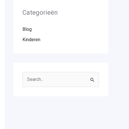
Categorieën
Blog
Kinderen
Z
o
e
k
n
a