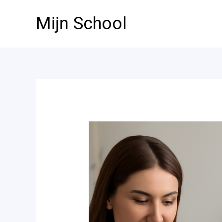
Ga
Mijn School
naar
de
inhoud