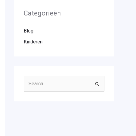
Categorieën
Blog
Kinderen
Z
o
e
k
n
a