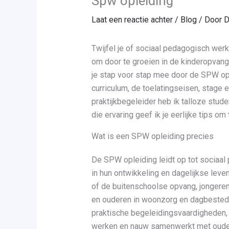
Spw opleiding
Laat een reactie achter
/
Blog
/ Door
D
Twijfel je of sociaal pedagogisch werk 
om door te groeien in de kinderopvang,
je stap voor stap mee door de SPW opl
curriculum, de toelatingseisen, stage
praktijkbegeleider heb ik talloze stud
die ervaring geef ik je eerlijke tips om
Wat is een SPW opleiding precies
De SPW opleiding leidt op tot sociaa
in hun ontwikkeling en dagelijkse leve
of de buitenschoolse opvang, jongere
en ouderen in woonzorg en dagbested
praktische begeleidingsvaardigheden, 
werken en nauw samenwerkt met ouders