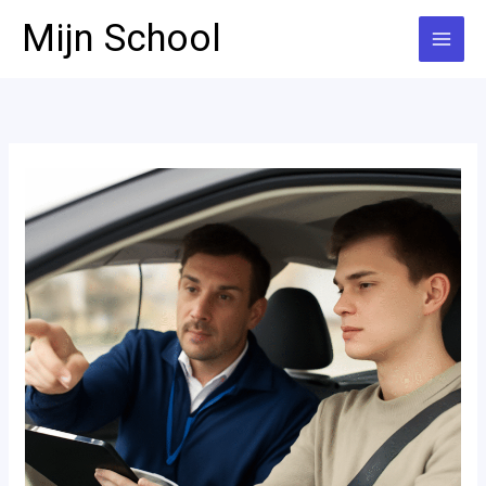
Ga
Mijn School
naar
de
inhoud