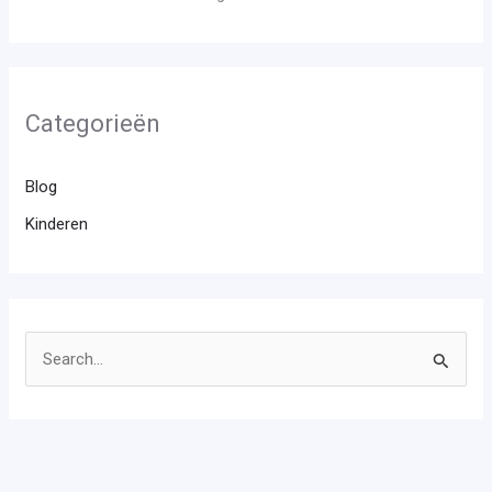
Categorieën
Blog
Kinderen
Z
o
e
k