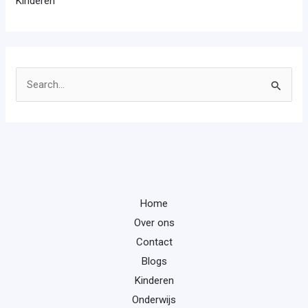
Kinderen
Z
o
e
k
n
a
Home
a
Over ons
r
Contact
:
Blogs
Kinderen
Onderwijs