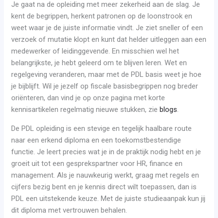
Je gaat na de opleiding met meer zekerheid aan de slag. Je
kent de begrippen, herkent patronen op de loonstrook en
weet waar je de juiste informatie vindt. Je ziet sneller of een
verzoek of mutatie klopt en kunt dat helder uitleggen aan een
medewerker of leidinggevende. En misschien wel het
belangrijkste, je hebt geleerd om te blijven leren. Wet en
regelgeving veranderen, maar met de PDL basis weet je hoe
je bijblijft. Wil je jezelf op fiscale basisbegrippen nog breder
oriënteren, dan vind je op onze pagina met korte
kennisartikelen regelmatig nieuwe stukken, zie
blogs
.
De PDL opleiding is een stevige en tegelijk haalbare route
naar een erkend diploma en een toekomstbestendige
functie. Je leert precies wat je in de praktijk nodig hebt en je
groeit uit tot een gesprekspartner voor HR, finance en
management. Als je nauwkeurig werkt, graag met regels en
cijfers bezig bent en je kennis direct wilt toepassen, dan is
PDL een uitstekende keuze. Met de juiste studieaanpak kun jij
dit diploma met vertrouwen behalen.