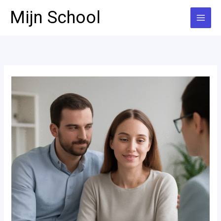
Ga
Mijn School
naar
de
inhoud