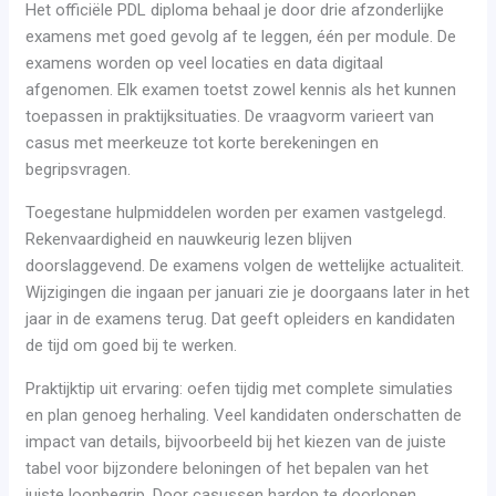
Het officiële PDL diploma behaal je door drie afzonderlijke
examens met goed gevolg af te leggen, één per module. De
examens worden op veel locaties en data digitaal
afgenomen. Elk examen toetst zowel kennis als het kunnen
toepassen in praktijksituaties. De vraagvorm varieert van
casus met meerkeuze tot korte berekeningen en
begripsvragen.
Toegestane hulpmiddelen worden per examen vastgelegd.
Rekenvaardigheid en nauwkeurig lezen blijven
doorslaggevend. De examens volgen de wettelijke actualiteit.
Wijzigingen die ingaan per januari zie je doorgaans later in het
jaar in de examens terug. Dat geeft opleiders en kandidaten
de tijd om goed bij te werken.
Praktijktip uit ervaring: oefen tijdig met complete simulaties
en plan genoeg herhaling. Veel kandidaten onderschatten de
impact van details, bijvoorbeeld bij het kiezen van de juiste
tabel voor bijzondere beloningen of het bepalen van het
juiste loonbegrip. Door casussen hardop te doorlopen