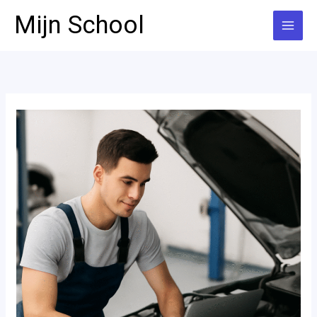
Ga
Mijn School
naar
de
inhoud