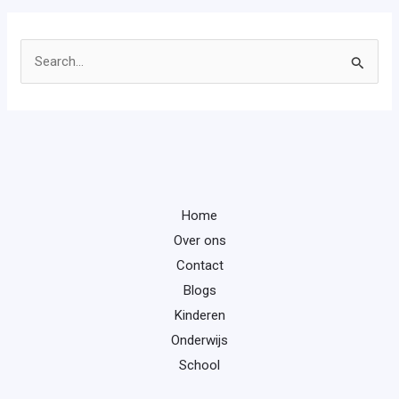
Z
o
e
k
n
a
Home
a
Over ons
r
Contact
:
Blogs
Kinderen
Onderwijs
School