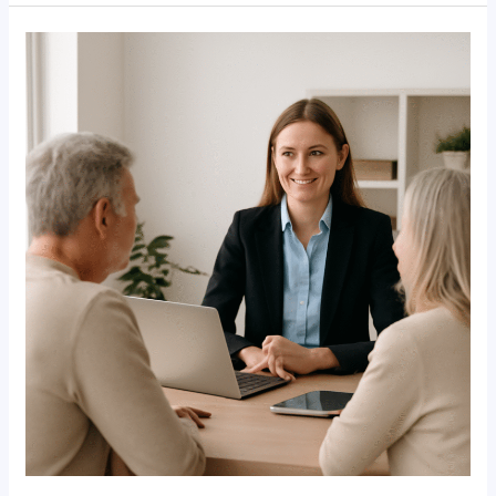
Ad
pep
opleiding