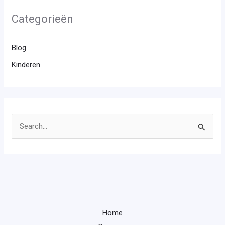
Categorieën
Blog
Kinderen
Z
o
e
k
n
a
Home
a