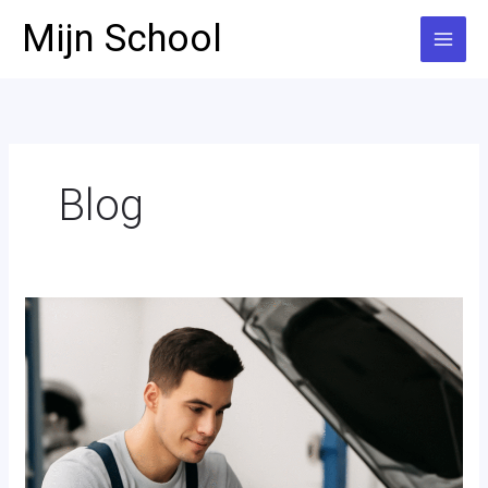
Ga
Mijn School
naar
de
inhoud
Blog
Automonteur
opleiding