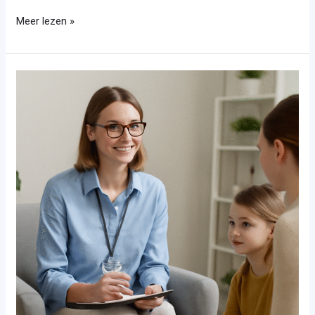
Meer lezen »
Poh
ggz
opleiding